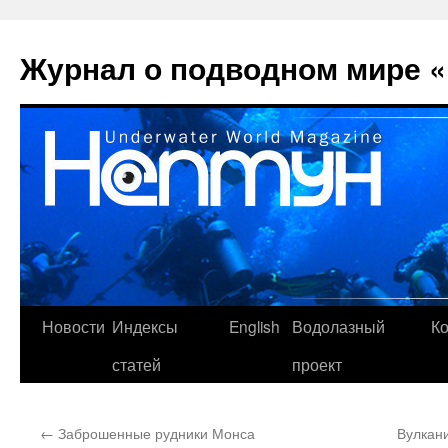
Перейти
к
Журнал о подводном мире «
содержимому
Новости
Индексы
English
Водолазный
К
статей
проект
←
Заброшенные рудники Монса
Вулкан